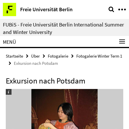
Springe
Service-
Freie Universität Berlin
direkt
Navigation
zu
FUBiS - Freie Universität Berlin International Summer
Inhalt
and Winter University
MENÜ
Startseite
Über
Fotogalerie
Fotogalerie Winter Term 1
Exkursion nach Potsdam
Exkursion nach Potsdam