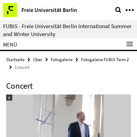
Springe
Service-
Freie Universität Berlin
direkt
Navigation
zu
FUBiS - Freie Universität Berlin International Summer
Inhalt
and Winter University
MENÜ
Startseite
Über
Fotogalerie
Fotogalerie FUBiS Term 2
Concert
Concert