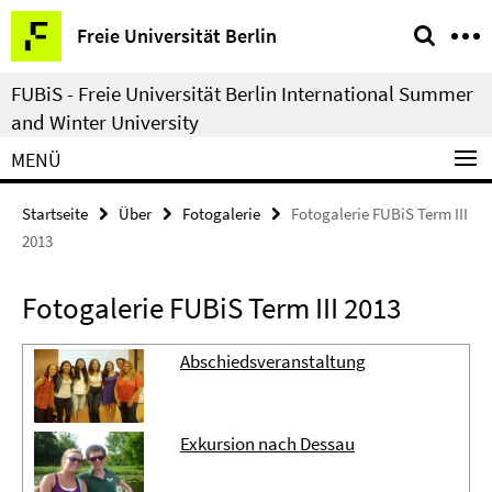
Springe
Service-
Freie Universität Berlin
direkt
Navigation
zu
FUBiS - Freie Universität Berlin International Summer
Inhalt
and Winter University
MENÜ
Startseite
Über
Fotogalerie
Fotogalerie FUBiS Term III
2013
Fotogalerie FUBiS Term III 2013
Abschiedsveranstaltung
Exkursion nach Dessau