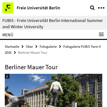
Springe
Service-
Freie Universität Berlin
direkt
Navigation
zu
FUBiS - Freie Universität Berlin International Summer
Inhalt
and Winter University
MENÜ
Startseite
Über
Fotogalerie
Fotogalerie FUBiS Term II
2016
Berliner Mauer Tour
Berliner Mauer Tour