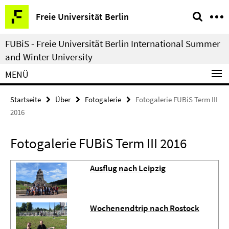
Springe
Service-
Freie Universität Berlin
direkt
Navigation
zu
FUBiS - Freie Universität Berlin International Summer
Inhalt
and Winter University
MENÜ
Startseite
Über
Fotogalerie
Fotogalerie FUBiS Term III
2016
Fotogalerie FUBiS Term III 2016
Ausflug nach Leipzig
Wochenendtrip nach Rostock