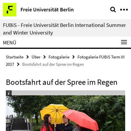
Springe
Service-
Freie Universität Berlin
direkt
Navigation
zu
FUBiS - Freie Universität Berlin International Summer
Inhalt
and Winter University
MENÜ
Startseite
Über
Fotogalerie
Fotogalerie FUBiS Term III
2017
Bootsfahrt auf der Spree im Regen
Bootsfahrt auf der Spree im Regen