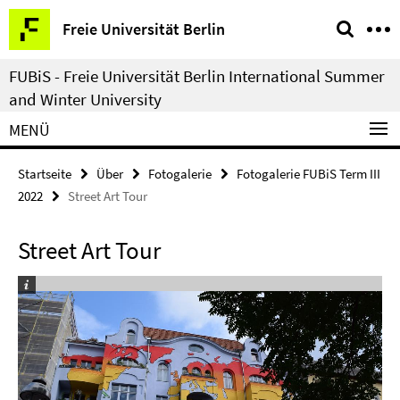
Springe
Service-
Freie Universität Berlin
direkt
Navigation
zu
FUBiS - Freie Universität Berlin International Summer
Inhalt
and Winter University
MENÜ
Startseite
Über
Fotogalerie
Fotogalerie FUBiS Term III
2022
Street Art Tour
Street Art Tour