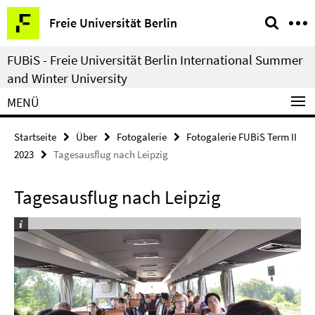
Springe
Service-
Freie Universität Berlin
direkt
Navigation
zu
FUBiS - Freie Universität Berlin International Summer
Inhalt
and Winter University
MENÜ
Startseite
Über
Fotogalerie
Fotogalerie FUBiS Term II
2023
Tagesausflug nach Leipzig
Tagesausflug nach Leipzig