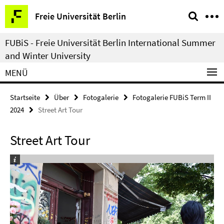
Springe
Service-
Freie Universität Berlin
direkt
Navigation
zu
FUBiS - Freie Universität Berlin International Summer
Inhalt
and Winter University
MENÜ
Startseite
Über
Fotogalerie
Fotogalerie FUBiS Term II
2024
Street Art Tour
Street Art Tour