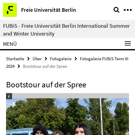
Springe
Service-
Freie Universität Berlin
direkt
Navigation
zu
FUBiS - Freie Universität Berlin International Summer
Inhalt
and Winter University
MENÜ
Startseite
Über
Fotogalerie
Fotogalerie FUBiS Term III
2024
Bootstour auf der Spree
Bootstour auf der Spree