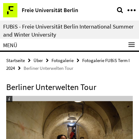
Springe
Service-
Freie Universität Berlin
direkt
Navigation
zu
FUBiS - Freie Universität Berlin International Summer
Inhalt
and Winter University
MENÜ
Startseite
Über
Fotogalerie
Fotogalerie FUBiS Term I
2024
Berliner Unterwelten Tour
Berliner Unterwelten Tour