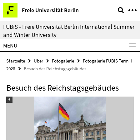
Springe
Service-
Freie Universität Berlin
direkt
Navigation
zu
FUBiS - Freie Universität Berlin International Summer
Inhalt
and Winter University
MENÜ
Startseite
Über
Fotogalerie
Fotogalerie FUBiS Term II
2026
Besuch des Reichstagsgebäudes
Besuch des Reichstagsgebäudes