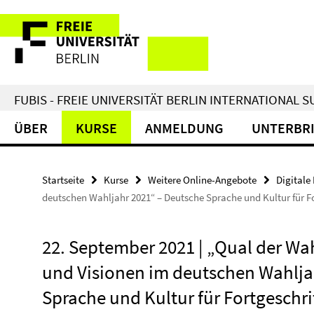
Springe
Service-
direkt
zu
Navigation
Inhalt
FUBIS - FREIE UNIVERSITÄT BERLIN INTERNATIONAL
ÜBER
KURSE
ANMELDUNG
UNTERBR
Startseite
Kurse
Weitere Online-Angebote
Digitale
deutschen Wahljahr 2021“ – Deutsche Sprache und Kultur für F
22. September 2021 | „Qual der Wah
und Visionen im deutschen Wahlja
Sprache und Kultur für Fortgeschri