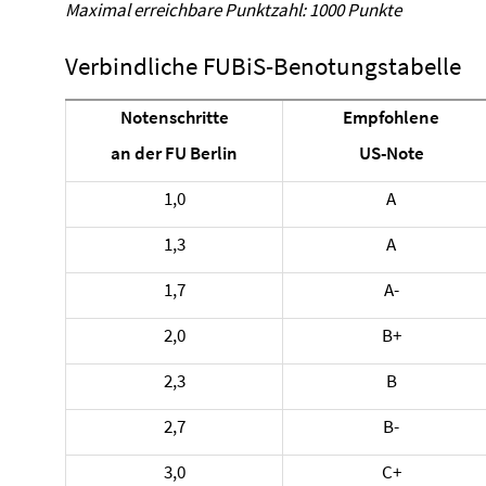
Maximal erreichbare Punktzahl: 1000 Punkte
Verbindliche FUBiS-Benotungstabelle
Notenschritte
Empfohlene
an der FU Berlin
US-Note
1,0
A
1,3
A
1,7
A-
2,0
B+
2,3
B
2,7
B-
3,0
C+