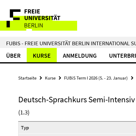
Springe
Service-
direkt
zu
Navigation
Inhalt
FUBIS - FREIE UNIVERSITÄT BERLIN INTERNATIONAL
ÜBER
KURSE
ANMELDUNG
UNTERBR
Startseite
Kurse
FUBiS Term I 2026 (5. - 23. Januar)
Deutsch-Sprachkurs Semi-Intensiv 
(1.3)
Typ