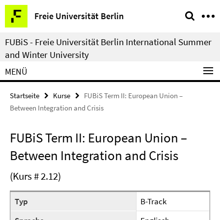
Springe
Service-
Freie Universität Berlin
direkt
Navigation
zu
FUBiS - Freie Universität Berlin International Summer
Inhalt
and Winter University
MENÜ
Startseite
Kurse
FUBiS Term II: European Union –
Between Integration and Crisis
FUBiS Term II: European Union –
Between Integration and Crisis
(Kurs # 2.12)
Typ
B-Track