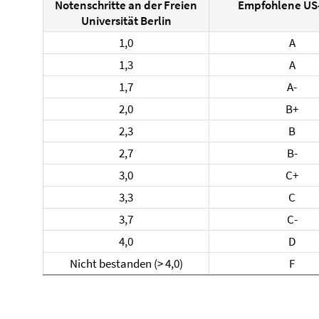
Notenschritte an der Freien
Empfohlene US
Universität Berlin
1,0
A
1,3
A
1,7
A-
2,0
B+
2,3
B
2,7
B-
3,0
C+
3,3
C
3,7
C-
4,0
D
Nicht bestanden (> 4,0)
F