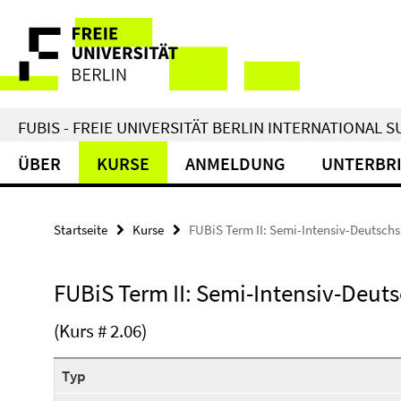
Springe
Service-
direkt
zu
Navigation
Inhalt
FUBIS - FREIE UNIVERSITÄT BERLIN INTERNATIONAL
ÜBER
KURSE
ANMELDUNG
UNTERBR
Startseite
Kurse
FUBiS Term II: Semi-Intensiv-Deutschs
FUBiS Term II: Semi-Intensiv-Deuts
(Kurs # 2.06)
Typ