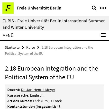
Springe
Service-
Freie Universität Berlin
direkt
Navigation
zu
FUBiS - Freie Universität Berlin International Summer
Inhalt
and Winter University
MENÜ
Startseite
Kurse
2.18 European Integration and the
Political System of the EU
2.18 European Integration and the
Political System of the EU
Dozent:
Dr. Jan-Henrik Meyer
Kurssprache:
Englisch
Art des Kurses:
Fachkurs, D-Track
Kontaktstunden (insgesamt):
48