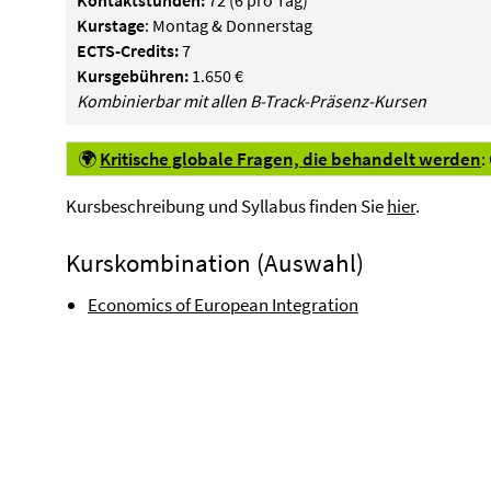
Kontaktstunden:
72 (6 pro Tag)
Kurstage
: Montag & Donnerstag
ECTS-Credits:
7
Kursgebühren:
1.650 €
Kombinierbar mit allen B-Track-Präsenz-Kursen
🌍
Kritische globale Fragen, die behandelt werden
:
Kursbeschreibung und Syllabus finden Sie
hier
.
Kurskombination (Auswahl)
Economics of European Integration