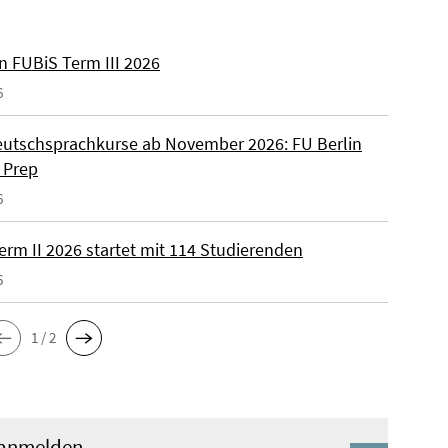
n FUBiS Term III 2026
6
utschsprachkurse ab November 2026: FU Berlin
 Prep
6
erm II 2026 startet mit 114 Studierenden
6
1 / 2
 anmelden