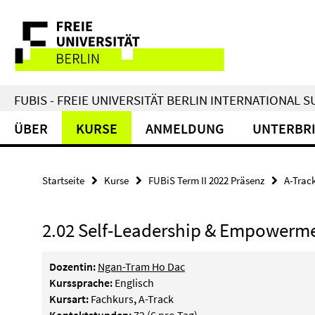
Springe
Service-
direkt
zu
Navigation
Inhalt
FUBIS - FREIE UNIVERSITÄT BERLIN INTERNATIONAL
ÜBER
KURSE
ANMELDUNG
UNTERBR
Startseite
Kurse
FUBiS Term II 2022 Präsenz
A-Trac
2.02 Self-Leadership & Empowermen
Dozentin:
Ngan-Tram Ho Dac
Kurssprache:
Englisch
Kursart:
Fachkurs
,
A-Track