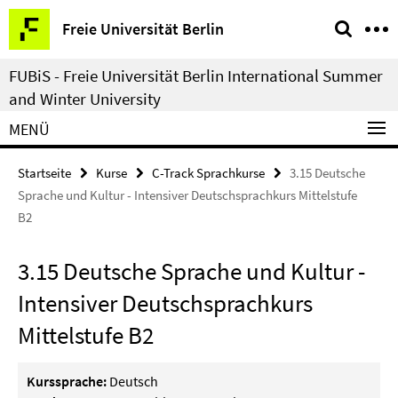
Springe
Service-
Freie Universität Berlin
direkt
Navigation
zu
FUBiS - Freie Universität Berlin International Summer
Inhalt
and Winter University
MENÜ
Startseite
Kurse
C-Track Sprachkurse
3.15 Deutsche
Sprache und Kultur - Intensiver Deutschsprachkurs Mittelstufe
B2
3.15 Deutsche Sprache und Kultur -
Intensiver Deutschsprachkurs
Mittelstufe B2
Kurssprache:
Deutsch