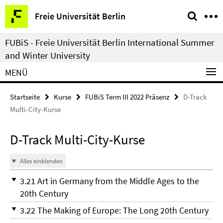
Springe
Service-
Freie Universität Berlin
direkt
Navigation
zu
FUBiS - Freie Universität Berlin International Summer
Inhalt
and Winter University
MENÜ
Startseite
Kurse
FUBiS Term III 2022 Präsenz
D-Track
Multi-City-Kurse
D-Track Multi-City-Kurse
Alles einblenden
3.21 Art in Germany from the Middle Ages to the
20th Century
3.22 The Making of Europe: The Long 20th Century