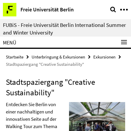
Springe
Service-
Freie Universität Berlin
direkt
Navigation
zu
FUBiS - Freie Universität Berlin International Summer
Inhalt
and Winter University
MENÜ
Startseite
Unterbringung & Exkursionen
Exkursionen
Stadtspaziergang "Creative Sustainability"
Stadtspaziergang "Creative
Sustainability"
Entdecken Sie Berlin von
einer nachhaltigen und
innovativen Seite auf der
Walking Tour zum Thema