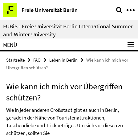
Springe
Service-
Freie Universität Berlin
direkt
Navigation
zu
FUBiS - Freie Universität Berlin International Summer
Inhalt
and Winter University
MENÜ
Startseite
FAQ
Leben in Berlin
Wie kann ich mich vor
Übergriffen schützen?
Wie kann ich mich vor Übergriffen
schützen?
Wie in jeder anderen Großstadt gibt es auch in Berlin,
gerade in der Nähe von Touristenattraktionen,
Taschendiebe und Trickbetrüger. Um sich vor diesen zu
schützen, sollten Sie