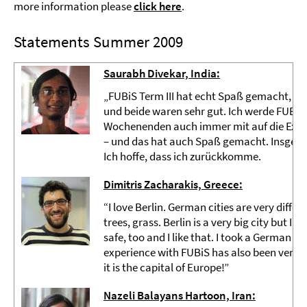
more information please
click here
.
Statements Summer 2009
Saurabh Divekar, India:
„FUBiS Term III hat echt Spaß gemacht, ich
und beide waren sehr gut. Ich werde FUBiS a
Wochenenden auch immer mit auf die Exku
– und das hat auch Spaß gemacht. Insgesam
Ich hoffe, dass ich zurückkomme.
Dimitris Zacharakis, Greece:
“I love Berlin. German cities are very differ
trees, grass. Berlin is a very big city but I t
safe, too and I like that. I took a German l
experience with FUBiS has also been very go
it is the capital of Europe!”
Nazeli Balayans Hartoon, Iran: