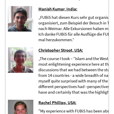
Manish Kumar, India:
„FUBiS hat diesen Kurs sehr gut organisier
organisiert, zum Beispiel der Besuch in T
nach Weimar. Alle Exkursionen haben mir gu
Ich danke FUBiS für alle Ausflüge die FUBiS
mal herzukommen.“
Christopher Stroot, USA:
„The course I took – “Islam and the West” - 
most enlightening experience here at the Fr
discussions that we had between the student
from 14 countries - a wide breadth of natio
myself quite surprised with many of the v
different perspectives had –perspectives t
have and certainly that was the highlight of
Rachel Phillips, USA:
"My experience with FUBiS has been absolu