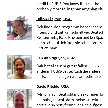
credit to FUBiS. You know the fact that I d
probably more telling than anything else."
Dillon Clayton, USA:
"Ich finde, das Programm ist sehr schnell ve
intensiv und gut, um schnell viel Deutsch z
Restaurants, Bars, Kneipen und bei Spazie
auch sehr gut. Ich fand sie sehr interessan
und Weimar."
Van Anh Nguyen, USA:
"Mir hat alles sehr gut gefallen. FUBiS war 
anderen FUBiS-Leute. Auch die anderen Stu
Ich kann nicht sagen was am schönsten war
David Ritchie, USA:
"Als ich nach Deutschland gekommen bin, wa
niemals gedacht, dass meine Unterkunft so
dort alle so nett, freundlich und aufgesch