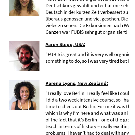
Deutschkurs gewählt und er hat mir sehr gu
Deutsch in der kurzen Zeit verbessert zu hab
überaus genossen und viel gesehen. Die Stad
vieles zu sehen. Die Exkursionen nach Wei
Ganzen war FUBiS sehr gut organisiert! G
Aaron Stepp, USA:
"
FUBiS is great and it is very well organised
something to do, so I was very tired but I 
Karena Lyons, New Zealand:
"I really love Berlin. I really feel like I could a
I did a two week intensive course, so I had c
time to check out Berlin. For me it was th
which is why I’m here and what was an im
of the fact that it’s Berlin – one of the grea
teach in terms of history – really exciting t
problems. I haven’t had to deal with anyone