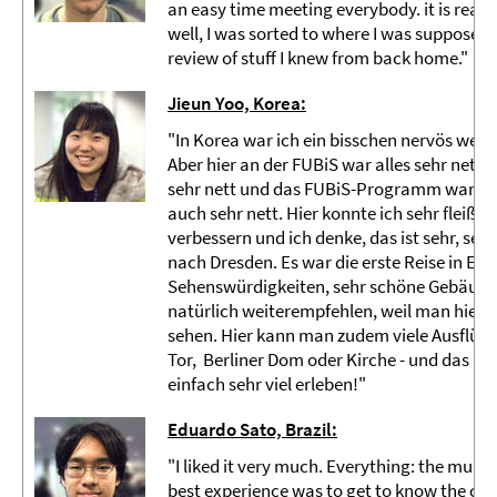
an easy time meeting everybody. it is real
well, I was sorted to where I was supposed t
review of stuff I knew from back home."
Jieun Yoo, Korea:
"In Korea war ich ein bisschen nervös weil
Aber hier an der FUBiS war alles sehr nett, a
sehr nett und das FUBiS-Programm war sehr
auch sehr nett. Hier konnte ich sehr fleiß
verbessern und ich denke, das ist sehr, seh
nach Dresden. Es war die erste Reise in Euro
Sehenswürdigkeiten, sehr schöne Gebäude, v
natürlich weiterempfehlen, weil man hier to
sehen. Hier kann man zudem viele Ausflüg
Tor, Berliner Dom oder Kirche - und das i
einfach sehr viel erleben!"
Eduardo Sato, Brazil:
"I liked it very much. Everything: the multic
best experience was to get to know the city a