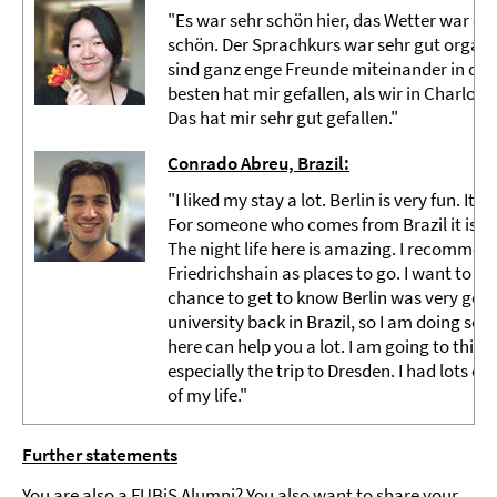
"Es war sehr schön hier, das Wetter war ei
schön. Der Sprachkurs war sehr gut organisie
sind ganz enge Freunde miteinander in der 
besten hat mir gefallen, als wir in Charlo
Das hat mir sehr gut gefallen."
Conrado Abreu, Brazil:
"I liked my stay a lot. Berlin is very fun. I
For someone who comes from Brazil it is un
The night life here is amazing. I recommen
Friedrichshain as places to go. I want to sta
chance to get to know Berlin was very good
university back in Brazil, so I am doing s
here can help you a lot. I am going to think
especially the trip to Dresden. I had lots of
of my life."
Further statements
You are also a FUBiS Alumni? You also want to share your