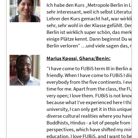
Ich habe den Kurs „Metropole Berlin in Lit
sehr interessant, weil ich selbst Literatur i
Lehrer den Kurs gemacht hat, war wirklich 
sehr, sehr wohl in der Klasse gefühlt. Der 
Berlin ist wirklich super schön, das merkt
einige Plätze kennt. Dann beginnst Du wirk
Berlin verloren“ …und viele sagen das, nicht
Marius Kpossi, Ghana/Benin:
“I have come to FUBiS term III in Berlin and 
friendly. When I have come to FUBiS I discov
everybody from the five continents. I even
time for me. Apart from the class, the FUBi
very open; I love them. FUBiS is not known
because what I’ve experienced here I think 
university, I can only get it in this unique l
diverse cultural realities where you have pe
Buddhists, Hindus - a lot of people from di
perspectives, which have shifted my mind a
education. I love FUBiS, and I want to be he