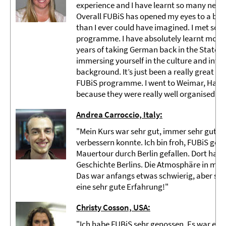
experience and I have learnt so many new t
Overall FUBiS has opened my eyes to a bra
than I ever could have imagined. I met so
programme. I have absolutely learnt more in
years of taking German back in the States.
immersing yourself in the culture and inter
background. It’s just been a really great ex
FUBiS programme. I went to Weimar, Hamb
because they were really well organised."
Andrea Carroccio, Italy:
"Mein Kurs war sehr gut, immer sehr gut vo
verbessern konnte. Ich bin froh, FUBiS ge
Mauertour durch Berlin gefallen. Dort habe 
Geschichte Berlins. Die Atmosphäre in meine
Das war anfangs etwas schwierig, aber so
eine sehr gute Erfahrung!"
Christy Cosson, USA:
"Ich habe FUBiS sehr genossen. Es war eine