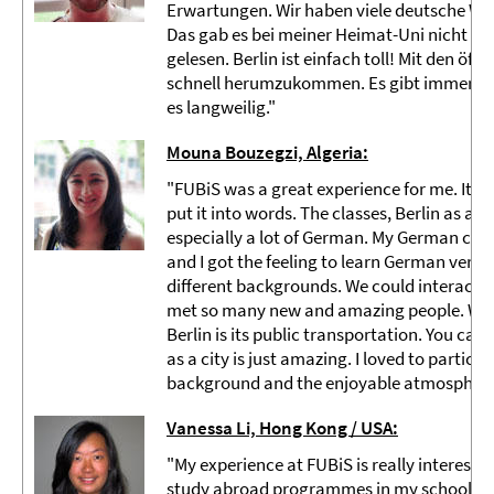
Erwartungen. Wir haben viele deutsche W
Das gab es bei meiner Heimat-Uni nicht so o
gelesen. Berlin ist einfach toll! Mit den öffe
schnell herumzukommen. Es gibt immer neu
es langweilig."
Mouna Bouzegzi, Algeria:
"FUBiS was a great experience for me. It wa
put it into words. The classes, Berlin as a cit
especially a lot of German. My German cla
and I got the feeling to learn German very 
different backgrounds. We could interact an
met so many new and amazing people. We ha
Berlin is its public transportation. You can
as a city is just amazing. I loved to partic
background and the enjoyable atmosphere.
Vanessa Li, Hong Kong / USA:
"
My experience at FUBiS is really interestin
study abroad programmes in my school be