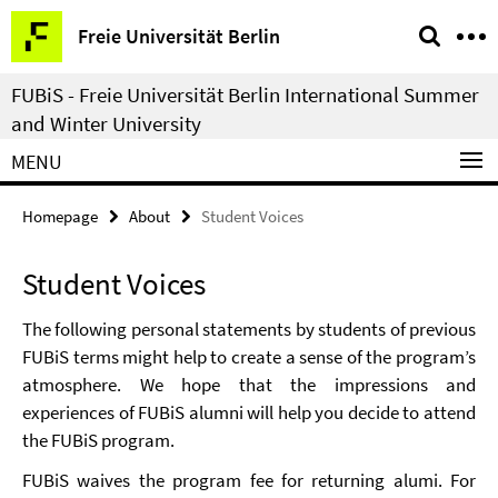
Springe
Service
Freie Universität Berlin
direkt
Navigation
zu
FUBiS - Freie Universität Berlin International Summer
Inhalt
and Winter University
MENU
Homepage
About
Student Voices
Student Voices
The following personal statements by students of previous
FUBiS terms might help to create a sense of the program’s
atmosphere. We hope that the impressions and
experiences of FUBiS alumni will help you decide to attend
the FUBiS program.
FUBiS waives the program fee for returning alumi. For