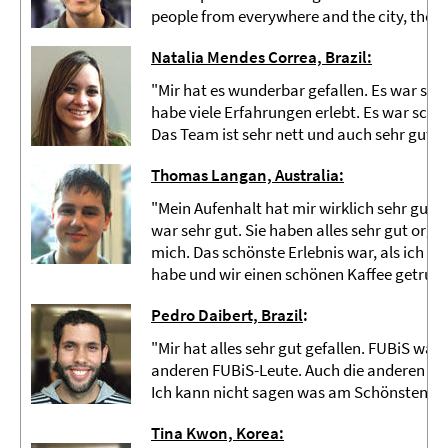
people from everywhere and the city, the un
Natalia Mendes Correa, Brazil:
"Mir hat es wunderbar gefallen. Es war so e
habe viele Erfahrungen erlebt. Es war schön
Das Team ist sehr nett und auch sehr gut."
Thomas Langan, Australia:
"Mein Aufenhalt hat mir wirklich sehr gut g
war sehr gut. Sie haben alles sehr gut orga
mich. Das schönste Erlebnis war, als ich me
habe und wir einen schönen Kaffee getrun
Pedro Daibert, Brazil
:
"Mir hat alles sehr gut gefallen. FUBiS war 
anderen FUBiS-Leute. Auch die anderen Stu
Ich kann nicht sagen was am Schönsten wa
Tina Kwon, Korea: