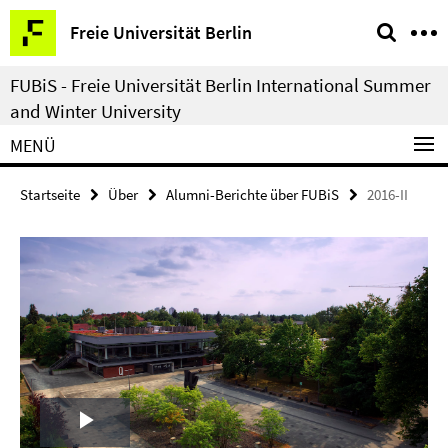
Springe
Service-
Freie Universität Berlin
direkt
Navigation
zu
FUBiS - Freie Universität Berlin International Summer
Inhalt
and Winter University
MENÜ
Startseite
Über
Alumni-Berichte über FUBiS
2016-II
Play