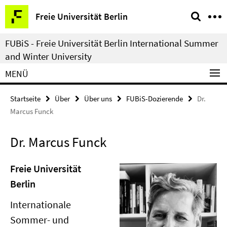
Springe
Service-
Freie Universität Berlin
direkt
Navigation
zu
FUBiS - Freie Universität Berlin International Summer
Inhalt
and Winter University
MENÜ
Startseite
Über
Über uns
FUBiS-Dozierende
Dr.
Marcus Funck
Dr. Marcus Funck
Freie Universität
Berlin
Internationale
Sommer- und