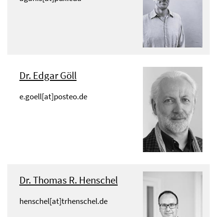
Dr. Edgar Göll
e.goell[at]posteo.de
Dr. Thomas R. Henschel
henschel[at]trhenschel.de