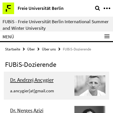
Springe
Service-
Freie Universität Berlin
direkt
Navigation
zu
FUBiS - Freie Universität Berlin International Summer
Inhalt
and Winter University
MENÜ
Startseite
Über
Über uns
FUBiS-Dozierende
FUBiS-Dozierende
Dr. Andrzej Ancygier
a.ancygier[at]gmail.com
Dr. Nerges Azizi