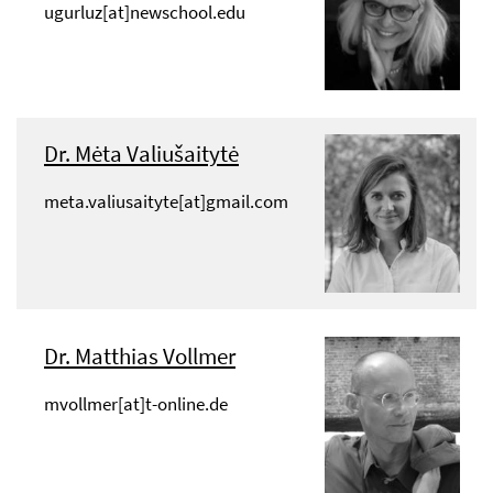
ugurluz[at]newschool.edu
Dr. Mėta Valiušaitytė
meta.valiusaityte[at]gmail.com
Dr. Matthias Vollmer
mvollmer[at]t-online.de