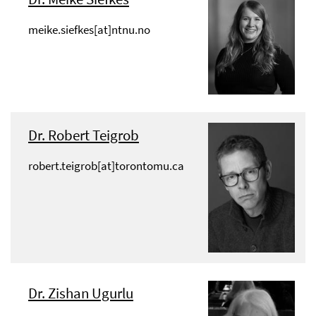
meike.siefkes[at]ntnu.no
Dr. Robert Teigrob
robert.teigrob[at]torontomu.ca
Dr. Zishan Ugurlu