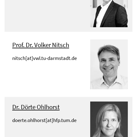
Prof. Dr. Volker Nitsch
nitsch[at]vwl.tu-darmstadt.de
Dr. Dörte Ohlhorst
doerte.ohlhorst[at]hfp.tum.de