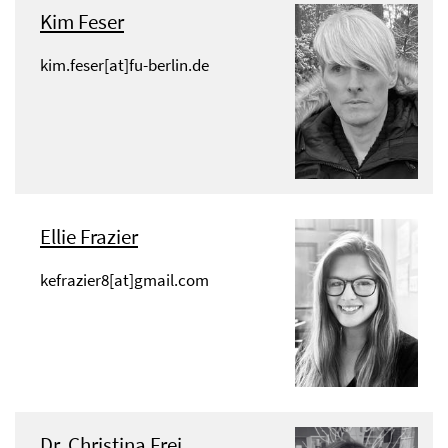
Kim Feser
kim.feser[at]fu-berlin.de
Ellie Frazier
kefrazier8[at]gmail.com
Dr. Christina Frei