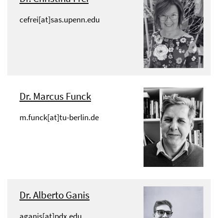
cefrei[at]sas.upenn.edu
Dr. Marcus Funck
m.funck[at]tu-berlin.de
Dr. Alberto Ganis
aganis[at]pdx.edu