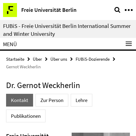
Springe
Service-
Freie Universität Berlin
direkt
Navigation
zu
FUBiS - Freie Universität Berlin International Summer
Inhalt
and Winter University
MENÜ
Startseite
Über
Über uns
FUBiS-Dozierende
Gernot Weckherlin
Dr. Gernot Weckherlin
Kontakt
Zur Person
Lehre
Publikationen
Freie Universität