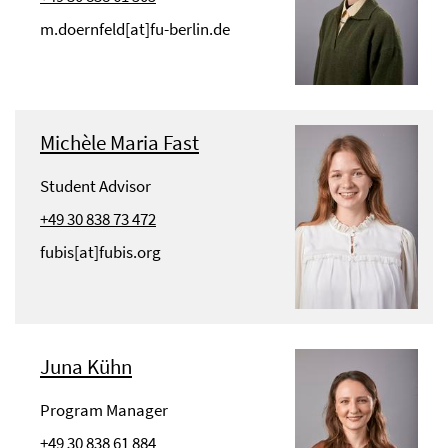
m.doernfeld[at]fu-berlin.de
Michèle Maria Fast
Student Advisor
+49 30 838 73 472
fubis[at]fubis.org
Juna Kühn
Program Manager
+49 30 838 61 884