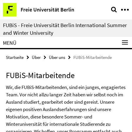
Springe
Service-
Freie Universität Berlin
direkt
Navigation
zu
FUBiS - Freie Universität Berlin International Summer
Inhalt
and Winter University
MENÜ
Startseite
Über
Über uns
FUBiS-Mitarbeitende
FUBiS-Mitarbeitende
Wir, die FUBiS-Mitarbeitenden, sind ein junges, engagiertes
Team. Vor nicht allzu langer Zeit haben wir selbst noch im
Ausland studiert, gearbeitet oder sind gereist. Unsere
eigenen positiven Auslandserfahrungen sind unsere
Motivation, diese besondere Sommer- und
Winteruniversität für internationale Studierende zu
organisieren. Wir hoffen, unser Programm entfacht auch