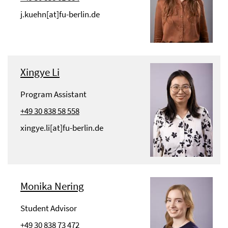
j.kuehn[at]fu-berlin.de
Xingye Li
Program Assistant
+49 30 838 58 558
xingye.li[at]fu-berlin.de
Monika Nering
Student Advisor
+49 30 838 73 472