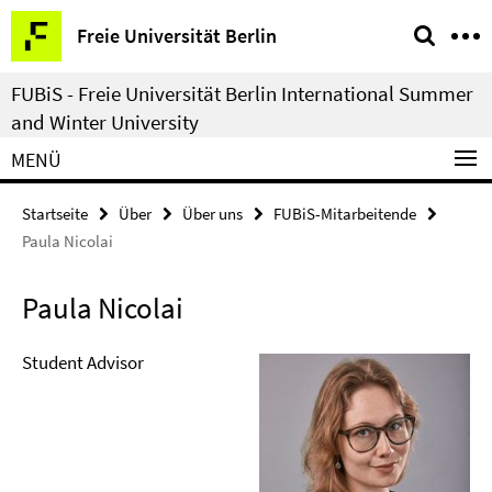
Springe
Service-
Freie Universität Berlin
direkt
Navigation
zu
FUBiS - Freie Universität Berlin International Summer
Inhalt
and Winter University
MENÜ
Startseite
Über
Über uns
FUBiS-Mitarbeitende
Paula Nicolai
Paula Nicolai
Student Advisor