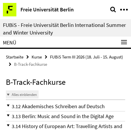
Springe
Service-
Freie Universität Berlin
direkt
Navigation
zu
FUBiS - Freie Universität Berlin International Summer
Inhalt
and Winter University
MENÜ
Startseite
Kurse
FUBiS Term III 2026 (18. Juli - 15. August)
B-Track-Fachkurse
B-Track-Fachkurse
Alles einblenden
3.12 Akademisches Schreiben auf Deutsch
3.13 Berlin: Music and Sound in the Digital Age
3.14 History of European Art: Travelling Artists and