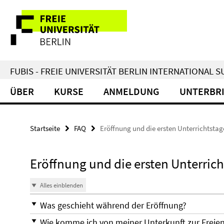
Springe
Service-
direkt
zu
Navigation
Inhalt
FUBIS - FREIE UNIVERSITÄT BERLIN INTERNATIONAL
ÜBER
KURSE
ANMELDUNG
UNTERBR
Startseite
FAQ
Eröffnung und die ersten Unterrichtstag
Eröffnung und die ersten Unterrich
Alles einblenden
Was geschieht während der Eröffnung?
Wie komme ich von meiner Unterkunft zur Freien 