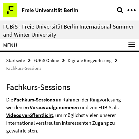
Springe
Service-
Freie Universität Berlin
direkt
Navigation
zu
FUBiS - Freie Universität Berlin International Summer
Inhalt
and Winter University
MENÜ
Startseite
FUBiS Online
Digitale Ringvorlesung
Fachkurs-Sessions
Fachkurs-Sessions
Die
Fachkurs-Sessions
im Rahmen der Ringvorlesung
werden
im Voraus aufgenommen
und von FUBiS als
Videos
veröffentlicht
, um möglichst vielen unserer
international verstreuten Interessenten Zugang zu
gewährleisten.