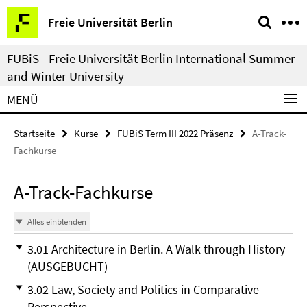
Springe
Service-
Freie Universität Berlin
direkt
Navigation
zu
FUBiS - Freie Universität Berlin International Summer
Inhalt
and Winter University
MENÜ
Startseite
Kurse
FUBiS Term III 2022 Präsenz
A-Track-
Fachkurse
A-Track-Fachkurse
Alles einblenden
3.01 Architecture in Berlin. A Walk through History
(AUSGEBUCHT)
3.02 Law, Society and Politics in Comparative
Perspective